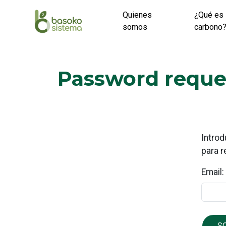
Skip
Quienes
¿Qué es 
to
somos
carbono
content
Password reque
Introd
para r
Email: