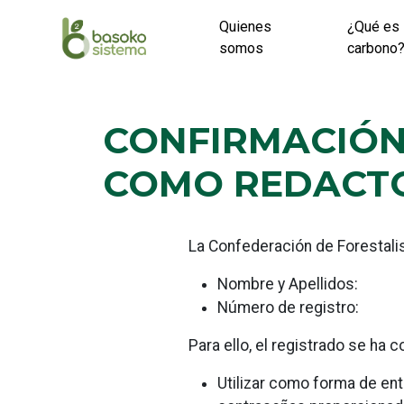
Skip
Quienes
¿Qué es 
to
somos
carbono
content
CONFIRMACIÓN
COMO REDACTO
La Confederación de Forestali
Nombre y Apellidos:
Número de registro:
Para ello, el registrado se ha
Utilizar como forma de en