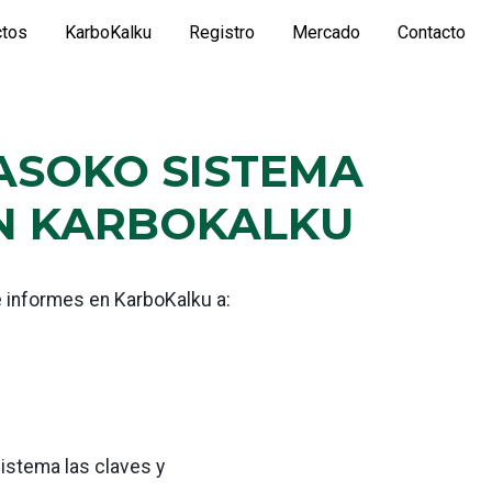
ctos
KarboKalku
Registro
Mercado
Contacto
ASOKO SISTEMA
N KARBOKALKU
e informes en KarboKalku a:
istema las claves y