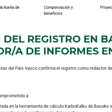
la huella de
Compensación y
Proye
?
beneficios
 DEL REGISTRO EN B
R/A DE INFORMES E
stas del País Vasco confirma el registro como redactor d
 comprometido a:
trada en la herramienta de cálculo KarboKalku de Basoko s