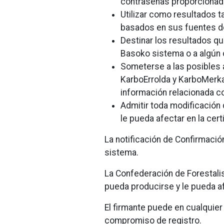
contraseñas proporcionadas
Utilizar como resultados t
basados en sus fuentes d
Destinar los resultados q
Basoko sistema o a algún o
Someterse a las posibles a
KarboErrolda y KarboMerk
información relacionada co
Admitir toda modificación
le pueda afectar en la cer
La notificación de Confirmació
sistema.
La Confederación de Forestali
pueda producirse y le pueda af
El firmante puede en cualquie
compromiso de registro.