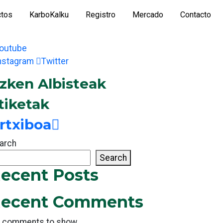
ctos
KarboKalku
Registro
Mercado
Contacto
outube
nstagram
Twitter
zken Albisteak
tiketak
rtxiboa
arch
Search
ecent Posts
ecent Comments
 comments to show.