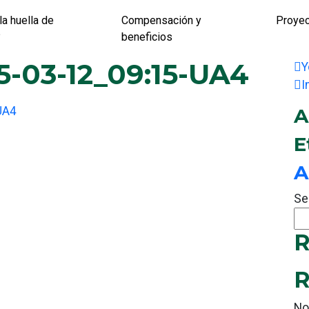
la huella de
Compensación y
Proye
?
beneficios
5-03-12_09:15-UA4
Y
I
UA4
A
E
A
Se
R
R
No