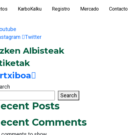
ctos
KarboKalku
Registro
Mercado
Contacto
outube
nstagram
Twitter
zken Albisteak
tiketak
rtxiboa
arch
Search
ecent Posts
ecent Comments
 comments to show.