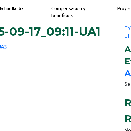
la huella de
Compensación y
Proye
?
beneficios
-09-17_09:11-UA1
Y
I
UA3
A
E
A
Se
R
R
No