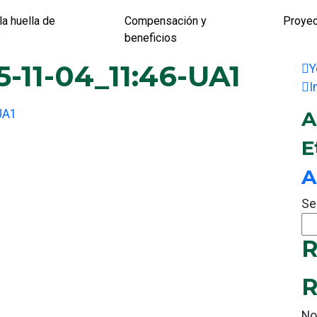
la huella de
Compensación y
Proye
?
beneficios
-11-04_11:46-UA1
Y
I
UA1
A
E
A
Se
R
R
No