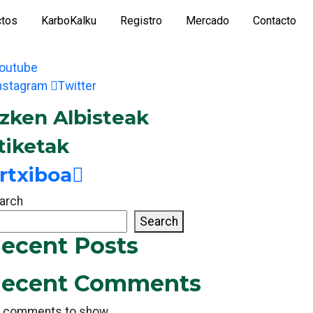
ctos
KarboKalku
Registro
Mercado
Contacto
outube
nstagram
Twitter
zken Albisteak
tiketak
rtxiboa
arch
Search
ecent Posts
ecent Comments
 comments to show.