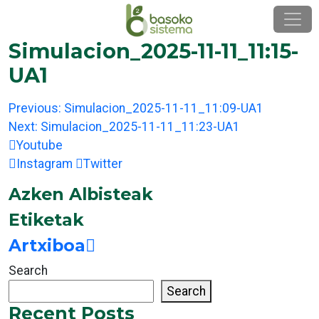
Skip
to
content
Simulacion_2025-11-11_11:15-
UA1
Post
Previous:
Simulacion_2025-11-11_11:09-UA1
navigation
Next:
Simulacion_2025-11-11_11:23-UA1
Youtube
Instagram
Twitter
Azken Albisteak
Etiketak
Artxiboa
Search
Search
Recent Posts