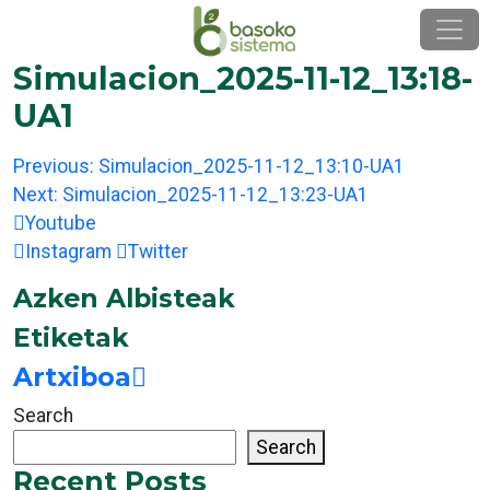
Skip
to
content
Simulacion_2025-11-12_13:18-
UA1
Post
Previous:
Simulacion_2025-11-12_13:10-UA1
navigation
Next:
Simulacion_2025-11-12_13:23-UA1
Youtube
Instagram
Twitter
Azken Albisteak
Etiketak
Artxiboa
Search
Search
Recent Posts