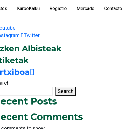
ctos
KarboKalku
Registro
Mercado
Contacto
outube
nstagram
Twitter
zken Albisteak
tiketak
rtxiboa
arch
Search
ecent Posts
ecent Comments
 comments to show.