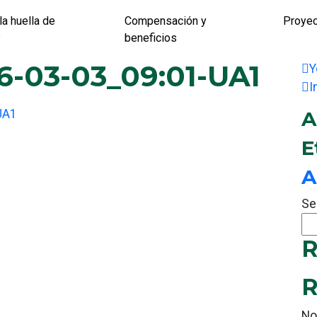
la huella de
Compensación y
Proye
?
beneficios
6-03-03_09:01-UA1
Y
I
UA1
A
E
A
Se
R
R
No