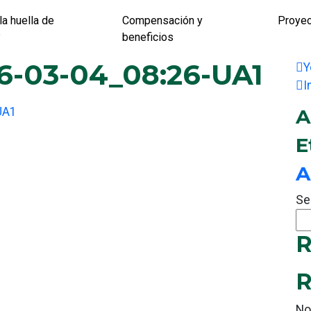
la huella de
Compensación y
Proye
?
beneficios
6-03-04_08:26-UA1
Y
I
UA1
A
E
A
Se
R
R
No