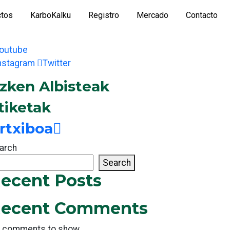
ctos
KarboKalku
Registro
Mercado
Contacto
outube
nstagram
Twitter
zken Albisteak
tiketak
rtxiboa
arch
Search
ecent Posts
ecent Comments
 comments to show.