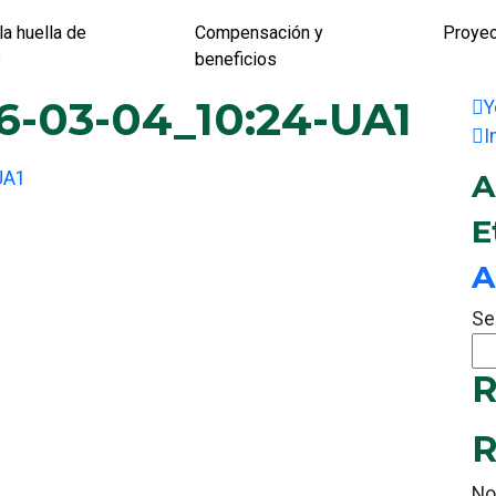
la huella de
Compensación y
Proye
?
beneficios
6-03-04_10:24-UA1
Y
I
UA1
A
E
A
Se
R
R
No