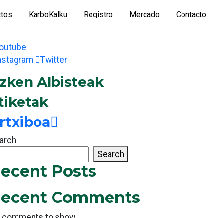
ctos
KarboKalku
Registro
Mercado
Contacto
outube
nstagram
Twitter
zken Albisteak
tiketak
rtxiboa
arch
Search
ecent Posts
ecent Comments
 comments to show.