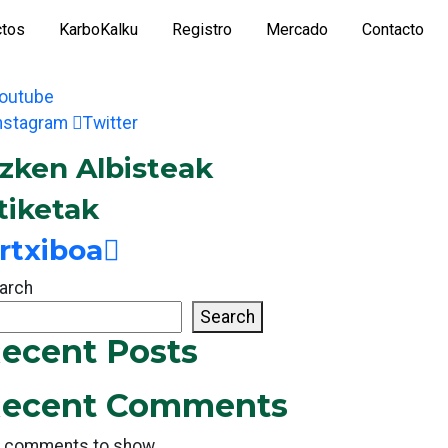
ctos
KarboKalku
Registro
Mercado
Contacto
outube
nstagram
Twitter
zken Albisteak
tiketak
rtxiboa
arch
Search
ecent Posts
ecent Comments
 comments to show.