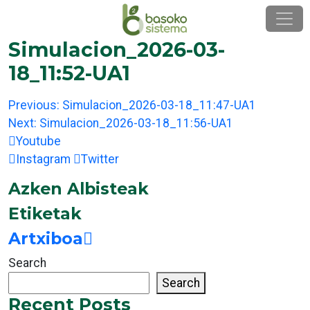
Skip
to
content
Simulacion_2026-03-
18_11:52-UA1
Post
Previous:
Simulacion_2026-03-18_11:47-UA1
navigation
Next:
Simulacion_2026-03-18_11:56-UA1
Youtube
Instagram
Twitter
Azken Albisteak
Etiketak
Artxiboa
Search
Search
Recent Posts