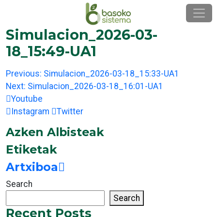
Skip
to
content
Simulacion_2026-03-
18_15:49-UA1
Post
Previous:
Simulacion_2026-03-18_15:33-UA1
navigation
Next:
Simulacion_2026-03-18_16:01-UA1
Youtube
Instagram
Twitter
Azken Albisteak
Etiketak
Artxiboa
Search
Search
Recent Posts