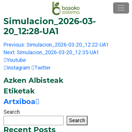
Skip
to
content
Simulacion_2026-03-
20_12:28-UA1
Post
Previous:
Simulacion_2026-03-20_12:22-UA1
navigation
Next:
Simulacion_2026-03-20_12:35-UA1
Youtube
Instagram
Twitter
Azken Albisteak
Etiketak
Artxiboa
Search
Search
Recent Posts