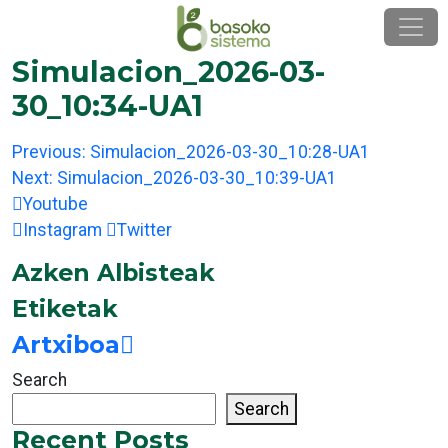
Skip
to
content
Simulacion_2026-03-
30_10:34-UA1
Post
Previous:
Simulacion_2026-03-30_10:28-UA1
navigation
Next:
Simulacion_2026-03-30_10:39-UA1
Youtube
Instagram
Twitter
Azken Albisteak
Etiketak
Artxiboa
Search
Search
Recent Posts