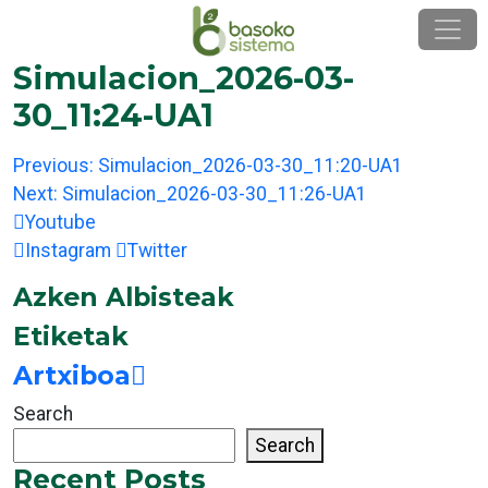
Skip
to
content
Simulacion_2026-03-
30_11:24-UA1
Post
Previous:
Simulacion_2026-03-30_11:20-UA1
navigation
Next:
Simulacion_2026-03-30_11:26-UA1
Youtube
Instagram
Twitter
Azken Albisteak
Etiketak
Artxiboa
Search
Search
Recent Posts