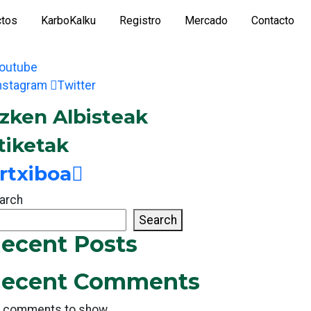
ctos
KarboKalku
Registro
Mercado
Contacto
outube
nstagram
Twitter
zken Albisteak
tiketak
rtxiboa
arch
Search
ecent Posts
ecent Comments
 comments to show.