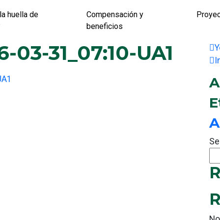
la huella de
Compensación y
Proye
?
beneficios
-03-31_07:10-UA1
Y
I
UA1
A
E
A
Se
R
R
No