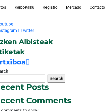
ctos
KarboKalku
Registro
Mercado
Contacto
outube
nstagram
Twitter
zken Albisteak
tiketak
rtxiboa
arch
Search
ecent Posts
ecent Comments
 comments to show.