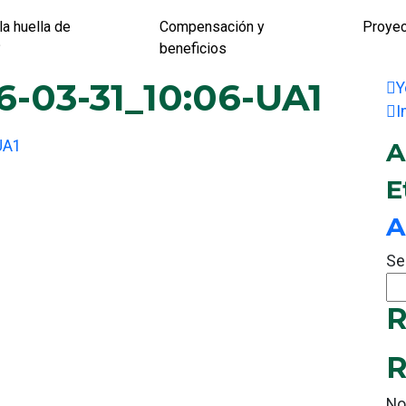
la huella de
Compensación y
Proye
?
beneficios
-03-31_10:06-UA1
Y
I
UA1
A
E
A
Se
R
R
No