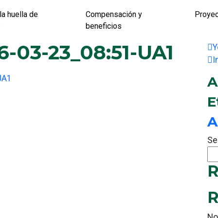
la huella de
Compensación y
Proye
?
beneficios
6-03-23_08:51-UA1
Y
I
UA1
A
E
A
Se
R
R
No