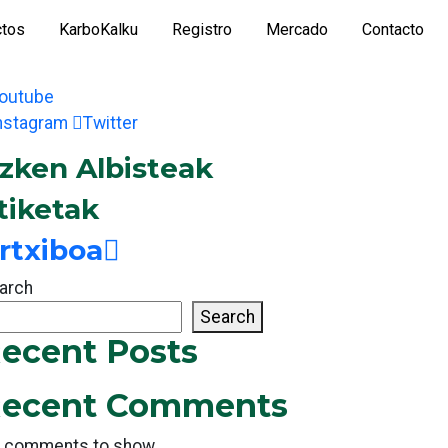
ctos
KarboKalku
Registro
Mercado
Contacto
outube
nstagram
Twitter
zken Albisteak
tiketak
rtxiboa
arch
Search
ecent Posts
ecent Comments
 comments to show.