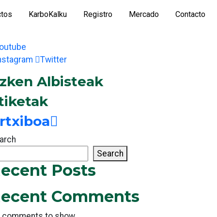
ctos
KarboKalku
Registro
Mercado
Contacto
outube
nstagram
Twitter
zken Albisteak
tiketak
rtxiboa
arch
Search
ecent Posts
ecent Comments
 comments to show.