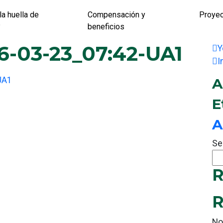
la huella de
Compensación y
Proye
?
beneficios
6-03-23_07:42-UA1
Y
I
UA1
A
E
A
Se
R
R
No